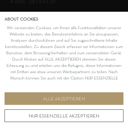
© 2026
DE
|
EN
|
ZH
ABOUT COOKIES
Wir verwenden Cookies, um Ihnen alle Funktionalitäten unserer
Website zu bieten, das Benutzererlebnis an Sie anzupassen,
Analysen durchzuführen und auf Sie zugeschnittene Inhalte
bereitzustellen. Zu diesem Zweck erfassen wir Informationen zum
Benutzer, dem Browsing-Verhalten und zum verwendeten Gerät.
Durch Klicken auf ALLE AKZEPTIEREN stimmen Sie dieser
Erfassung zu und erteilen uns die Befugnis, diese Informationen
mit Dritten wie etwa unseren Werbepartnern zu teilen. Nach
Wunsch können Sie auch mit der Option NUR ESSENZIELLE
AKZEPTIEREN fortfahren. Weitere Informationen und
Möglichkeiten zur individuellen Auswahl von Optionen finden Sie
unter KONFIGURIEREN.
ALLE AKZEPTIEREN
NUR ESSENZIELLE AKZEPTIEREN