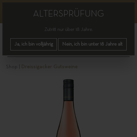
Bitte beachten Sie, dass es bis einschließlich nächster
Woche zu vereinzelten Lieferverzögerungen kommen
ALTERSPRÜFUNG
kann.
Zutritt nur über 18 Jahre.
Ja, ich bin volljährig
Nein, ich bin unter 18 Jahre alt
Shop
|
Dreissigacker Gutsweine