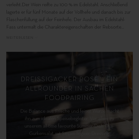
verleiht.Der Wein reifte zu 100 % im Edelstahl. Anschließend
lagerte er für fünf Monate auf der Vollhefe und danach bis zur
Flaschenfüllung auf der Feinhefe. Der Ausbau im Edelstahl-
Fass untermalt die Charaktereigenschaften der Rebsorte
…
WEITERLESEN
DREISSIGACKER ROSÉ – EIN
ALLROUNDER IN SACHEN
FOODPAIRING
Die Balance aus Frische und feiner Würze macht
ihn zum idealen Speisebegleiter. Vor allem zu
unserem all-time favourite Summer-Dish Thai-
Gurkensalat mit Sesam-Ingwer-Dressing.