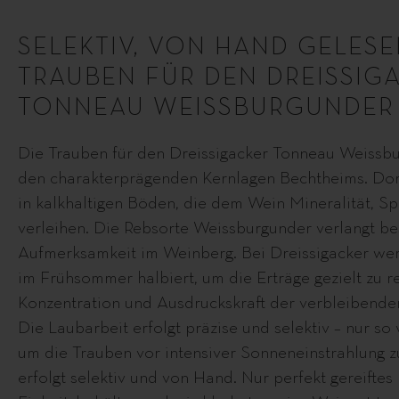
SELEKTIV, VON HAND GELESEN
TRAUBEN FÜR DEN DREISSIG
TONNEAU WEISSBURGUNDER
Die Trauben für den Dreissigacker Tonneau Weissb
den charakterprägenden Kernlagen Bechtheims. Dort
in kalkhaltigen Böden, die dem Wein Mineralität, 
verleihen. Die Rebsorte Weissburgunder verlangt b
Aufmerksamkeit im Weinberg. Bei Dreissigacker wer
im Frühsommer halbiert, um die Erträge gezielt zu r
Konzentration und Ausdruckskraft der verbleibenden
Die Laubarbeit erfolgt präzise und selektiv – nur so v
um die Trauben vor intensiver Sonneneinstrahlung 
erfolgt selektiv und von Hand. Nur perfekt gereiftes 