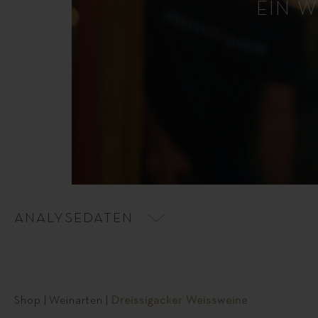
EIN W
ANALYSEDATEN
Shop
|
Weinarten
|
Dreissigacker Weissweine