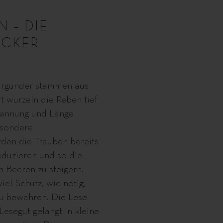
 – DIE
ACKER
urgunder stammen aus
 wurzeln die Reben tief
Spannung und Länge
esondere
den die Trauben bereits
eduzieren und so die
 Beeren zu steigern.
iel Schutz, wie nötig,
zu bewahren. Die Lese
Lesegut gelangt in kleine