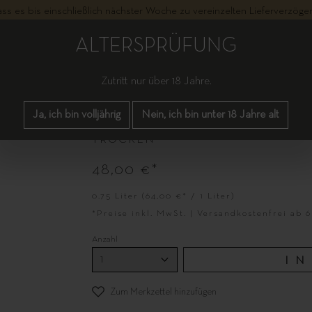
dass es bis einschließlich nächster Woche zu vereinzelten Lieferverzö
ALTERSPRÜFUNG
Zutritt nur über 18 Jahre.
TONNEAU WEISSBURGUND
Ja, ich bin volljährig
Nein, ich bin unter 18 Jahre alt
TROCKEN
48,00 €*
0.75 Liter
(64,00 €* / 1 Liter)
*Preise inkl. MwSt. | Versandkostenfrei ab 
Anzahl
I
Zum Merkzettel hinzufügen