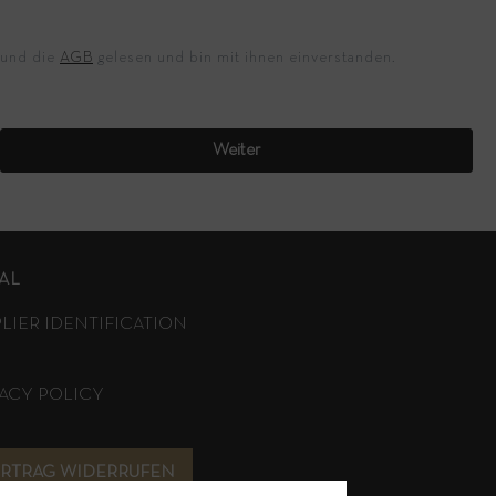
 und die
AGB
gelesen und bin mit ihnen einverstanden.
Weiter
AL
PLIER IDENTIFICATION
VACY POLICY
ERTRAG WIDERRUFEN