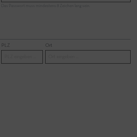
Das Passwort muss mindestens 8 Zeichen lang sein.
PLZ
Ort