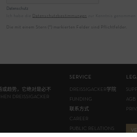
Datenschutz
Ich habe die
Datenschutzbestimmungen
zur Kenntnis genommen
Die mit einem Stern (*) markierten Felder sind Pflichtfelder.
SERVICE
LEG
语或趋势，它绝对是必不
DREISSIGACKER学院
SUP
N DREISSIGACKER
FUNDING
AGB
联系方式
PRI
CAREER
PUBLIC RELATIONS
V