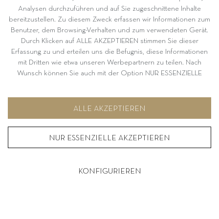
AGB
Analysen durchzuführen und auf Sie zugeschnittene Inhalte
bereitzustellen. Zu diesem Zweck erfassen wir Informationen zum
DATENSCHUTZ
Benutzer, dem Browsing-Verhalten und zum verwendeten Gerät.
WIDERRUF
Durch Klicken auf ALLE AKZEPTIEREN stimmen Sie dieser
COOKIE EINSTELLUNGEN
Erfassung zu und erteilen uns die Befugnis, diese Informationen
mit Dritten wie etwa unseren Werbepartnern zu teilen. Nach
Wunsch können Sie auch mit der Option NUR ESSENZIELLE
AKZEPTIEREN fortfahren. Weitere Informationen und
VERTRAG WIDERRUFEN
Möglichkeiten zur individuellen Auswahl von Optionen finden Sie
unter KONFIGURIEREN.
ALLE AKZEPTIEREN
NUR ESSENZIELLE AKZEPTIEREN
KONFIGURIEREN
© 2026
DE
|
EN
|
ZH