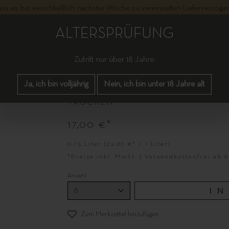
dass es bis einschließlich nächster Woche zu vereinzelten Lieferverzö
ALTERSPRÜFUNG
Zutritt nur über 18 Jahre.
DREISSIGACKER CHARDO
Ja, ich bin volljährig
Nein, ich bin unter 18 Jahre alt
TROCKEN
17,00 €*
0.75 Liter
(22,67 €* / 1 Liter)
*Preise inkl. MwSt. | Versandkostenfrei ab 
Anzahl
I
Zum Merkzettel hinzufügen