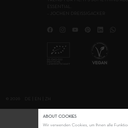
TREND FOR ME. IT’S SOMETHING AB
ESSENTIAL.
– JOCHEN DREISSIGACKER
© 2026
DE
|
EN
|
ZH
ABOUT COOKIES
Wir verwenden Cookies, um Ihnen alle Funktion