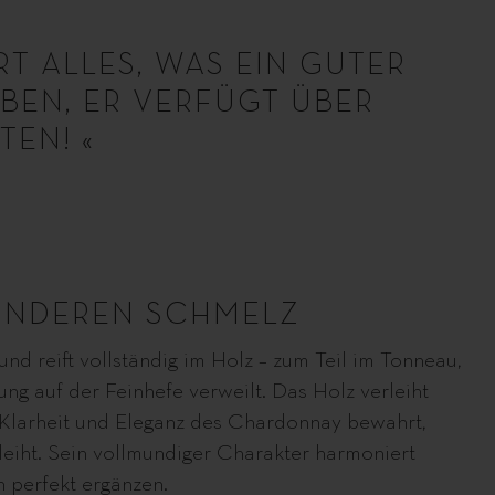
RT ALLES, WAS EIN GUTER
BEN, ER VERFÜGT ÜBER
EN! «
SONDEREN SCHMELZ
d reift vollständig im Holz – zum Teil im Tonneau,
ung auf der Feinhefe verweilt. Das Holz verleiht
e Klarheit und Eleganz des Chardonnay bewahrt,
leiht. Sein vollmundiger Charakter harmoniert
 perfekt ergänzen.