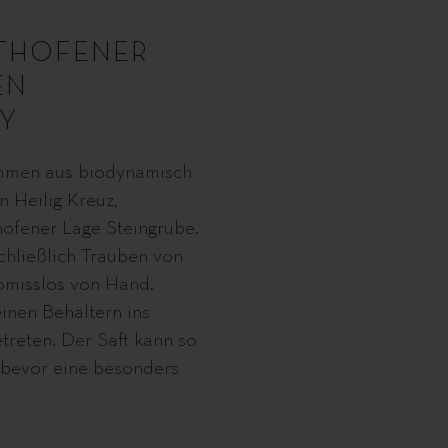
STHOFENER
EN
Y
ammen aus biodynamisch
 Heilig Kreuz,
ofener Lage Steingrube.
chließlich Trauben von
romisslos von Hand.
inen Behältern ins
treten. Der Saft kann so
 bevor eine besonders