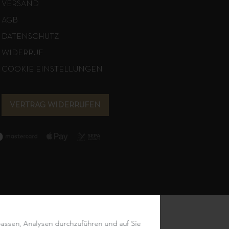
VERSAND
AGB
DATENSCHUTZ
WIDERRUF
COOKIE EINSTELLUNGEN
VERTRAG WIDERRUFEN
passen, Analysen durchzuführen und auf Sie