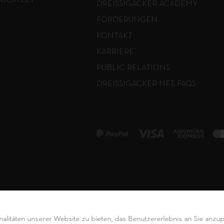
SOLUTELY
DREISSIGACKER ACADEMY
FÖRDERUNGEN
KONTAKT
KARRIERE
PUBLIC RELATIONS
DREISSIGACKER NFT: FAQS
alitäten unserer Website zu bieten, das Benutzererlebnis an Sie anzu