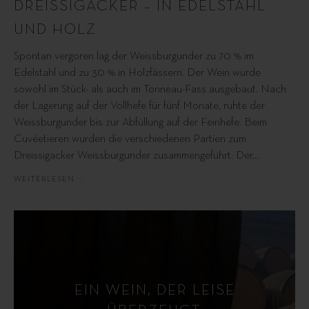
DREISSIGACKER – IN EDELSTAHL
UND HOLZ
Spontan vergoren lag der Weissburgunder zu 70 % im
Edelstahl und zu 30 % in Holzfässern. Der Wein wurde
sowohl im Stück- als auch im Tonneau-Fass ausgebaut. Nach
der Lagerung auf der Vollhefe für fünf Monate, ruhte der
Weissburgunder bis zur Abfüllung auf der Feinhefe. Beim
Cuvéetieren wurden die verschiedenen Partien zum
Dreissigacker Weissburgunder zusammengeführt. Der
…
WEITERLESEN
EIN WEIN, DER LEISE