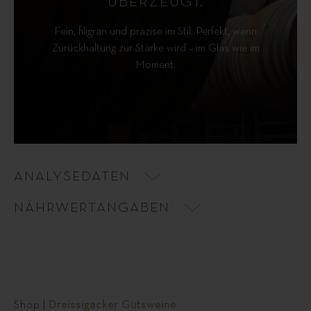
ÜBERZEUGT.
Fein, filigran und präzise im Stil. Perfekt, wenn
Zurückhaltung zur Stärke wird – im Glas wie im
Moment.
ANALYSEDATEN
NÄHRWERTANGABEN
Shop
|
Dreissigacker Gutsweine