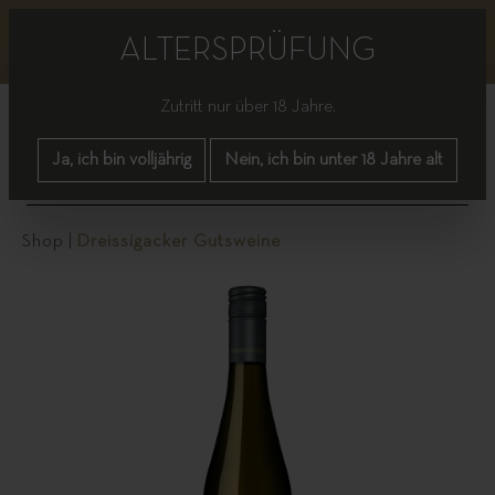
Bitte beachten Sie, dass es bis einschließlich nächster
Woche zu vereinzelten Lieferverzögerungen kommen
ALTERSPRÜFUNG
kann.
Zutritt nur über 18 Jahre.
Ja, ich bin volljährig
Nein, ich bin unter 18 Jahre alt
Shop
|
Dreissigacker Gutsweine