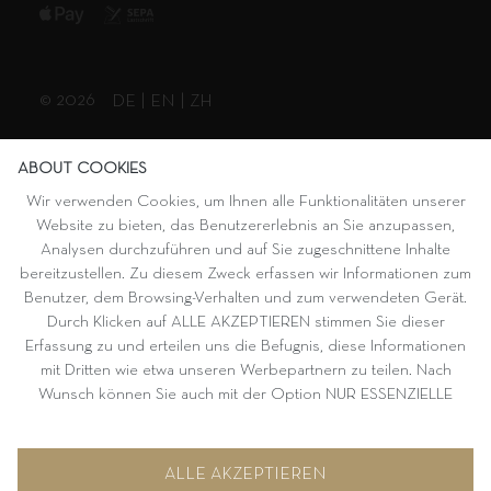
© 2026
DE
|
EN
|
ZH
ABOUT COOKIES
Wir verwenden Cookies, um Ihnen alle Funktionalitäten unserer
Website zu bieten, das Benutzererlebnis an Sie anzupassen,
Analysen durchzuführen und auf Sie zugeschnittene Inhalte
bereitzustellen. Zu diesem Zweck erfassen wir Informationen zum
Benutzer, dem Browsing-Verhalten und zum verwendeten Gerät.
Durch Klicken auf ALLE AKZEPTIEREN stimmen Sie dieser
Erfassung zu und erteilen uns die Befugnis, diese Informationen
mit Dritten wie etwa unseren Werbepartnern zu teilen. Nach
Wunsch können Sie auch mit der Option NUR ESSENZIELLE
AKZEPTIEREN fortfahren. Weitere Informationen und
Möglichkeiten zur individuellen Auswahl von Optionen finden Sie
unter KONFIGURIEREN.
ALLE AKZEPTIEREN