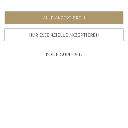
AKZEPTIEREN fortfahren. Weitere Informationen und
Möglichkeiten zur individuellen Auswahl von Optionen finden Sie
unter KONFIGURIEREN.
ALLE AKZEPTIEREN
NUR ESSENZIELLE AKZEPTIEREN
KONFIGURIEREN