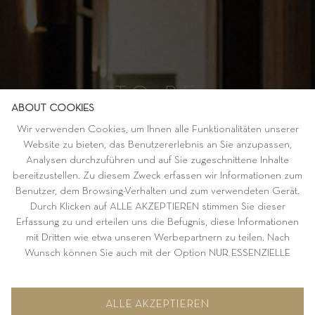
TO BE
ABOUT COOKIES
CONNECTED
Wir verwenden Cookies, um Ihnen alle Funktionalitäten unserer
Website zu bieten, das Benutzererlebnis an Sie anzupassen,
Analysen durchzuführen und auf Sie zugeschnittene Inhalte
bereitzustellen. Zu diesem Zweck erfassen wir Informationen zum
Benutzer, dem Browsing-Verhalten und zum verwendeten Gerät.
Durch Klicken auf ALLE AKZEPTIEREN stimmen Sie dieser
Erfassung zu und erteilen uns die Befugnis, diese Informationen
mit Dritten wie etwa unseren Werbepartnern zu teilen. Nach
Wunsch können Sie auch mit der Option NUR ESSENZIELLE
AKZEPTIEREN fortfahren. Weitere Informationen und
Möglichkeiten zur individuellen Auswahl von Optionen finden Sie
unter KONFIGURIEREN.
ALLE AKZEPTIEREN