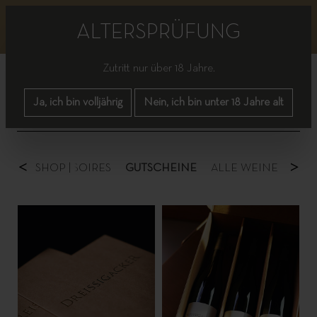
Bitte beachten Sie, dass es bis einschließlich nächster
Woche zu vereinzelten Lieferverzögerungen kommen
ALTERSPRÜFUNG
kann.
Zutritt nur über 18 Jahre.
Ja, ich bin volljährig
Nein, ich bin unter 18 Jahre alt
<
>
FREI
SHOP |
ACCESSOIRES
GUTSCHEINE
ALLE WEINE