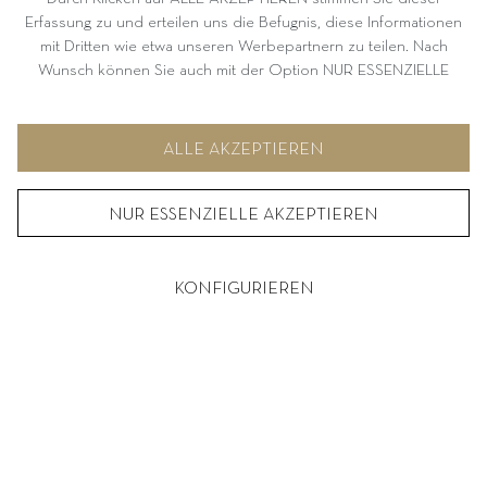
Erfassung zu und erteilen uns die Befugnis, diese Informationen
WIDERRUF
mit Dritten wie etwa unseren Werbepartnern zu teilen. Nach
COOKIE EINSTELLUNGEN
Wunsch können Sie auch mit der Option NUR ESSENZIELLE
AKZEPTIEREN fortfahren. Weitere Informationen und
Möglichkeiten zur individuellen Auswahl von Optionen finden Sie
VERTRAG WIDERRUFEN
unter KONFIGURIEREN.
ALLE AKZEPTIEREN
NUR ESSENZIELLE AKZEPTIEREN
KONFIGURIEREN
© 2026
DE
|
EN
|
ZH