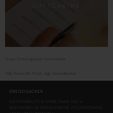
GUTSCHEINE
Shop
|
Dreissigacker Gutscheine
*Alle Preise inkl. MwSt., zzgl.
Versandkosten
DREISSIGACKER
SUSTAINABILITY IS MORE THAN JUST A
BUZZWORD OR TREND FOR ME. IT’S SOMETHING