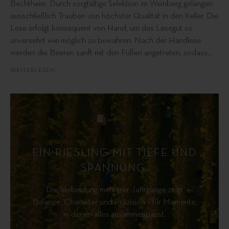
Bechtheim. Durch sorgfältige Selektion im Weinberg gelangen
ausschließlich Trauben von höchster Qualität in den Keller. Die
Lese erfolgt konsequent von Hand, um das Lesegut so
unversehrt wie möglich zu bewahren. Nach der Handlese
werden die Beeren sanft mit den Füßen angetreten, sodass
…
WEITERLESEN
EIN RIESLING MIT TIEFE UND
SPANNUNG.
Die Verbindung mehrerer Jahrgänge zeigt
Balance, Charakter und Präzision – für Momente,
in denen alles zusammenpasst.