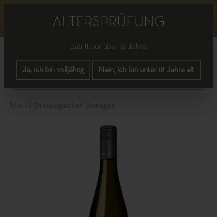
Bitte beachten Sie, dass es bis einschließlich nächster
Woche zu vereinzelten Lieferverzögerungen kommen
ALTERSPRÜFUNG
kann.
Zutritt nur über 18 Jahre.
Ja, ich bin volljährig
Nein, ich bin unter 18 Jahre alt
Shop
|
Dreissigacker Vintages