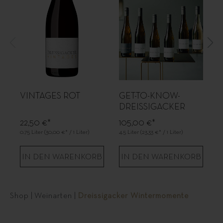
VINTAGES ROT
GET-TO-KNOW-
D
DREISSIGACKER
S
22,50 €*
105,00 €*
1
0.75 Liter
(30,00 €* / 1 Liter)
4.5 Liter
(23,33 €* / 1 Liter)
1.
IN DEN WARENKORB
IN DEN WARENKORB
N
Shop
|
Weinarten
|
Dreissigacker Wintermomente