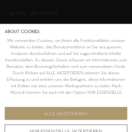
© 2026
DE
|
EN
|
ZH
ABOUT COOKIES
Wir verwenden Cookies, um Ihnen alle Funktionalitäten unserer
Website zu bieten, das Benutzererlebnis an Sie anzupassen,
Analysen durchzuführen und auf Sie zugeschnittene Inhalte
bereitzustellen. Zu diesem Zweck erfassen wir Informationen zum
Benutzer, dem Browsing-Verhalten und zum verwendeten Gerät.
Durch Klicken auf ALLE AKZEPTIEREN stimmen Sie dieser
Erfassung zu und erteilen uns die Befugnis, diese Informationen
mit Dritten wie etwa unseren Werbepartnern zu teilen. Nach
Wunsch können Sie auch mit der Option NUR ESSENZIELLE
AKZEPTIEREN fortfahren. Weitere Informationen und
Möglichkeiten zur individuellen Auswahl von Optionen finden Sie
unter KONFIGURIEREN.
ALLE AKZEPTIEREN
NUR ESSENZIELLE AKZEPTIEREN