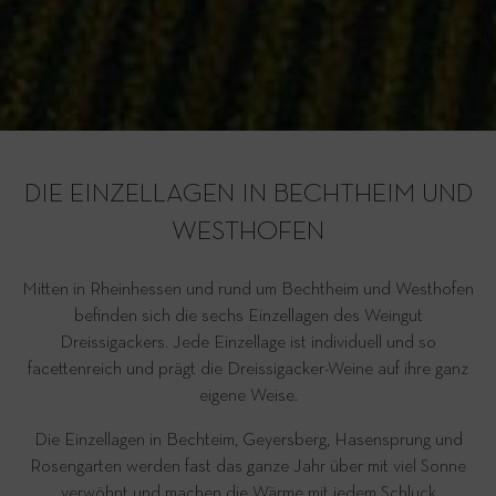
DIE EINZELLAGEN IN BECHTHEIM UND
WESTHOFEN
Mitten in Rheinhessen und rund um Bechtheim und Westhofen
befinden sich die sechs Einzellagen des Weingut
Dreissigackers. Jede Einzellage ist individuell und so
facettenreich und prägt die Dreissigacker-Weine auf ihre ganz
eigene Weise.
Die Einzellagen in Bechteim, Geyersberg, Hasensprung und
Rosengarten werden fast das ganze Jahr über mit viel Sonne
verwöhnt und machen die Wärme mit jedem Schluck