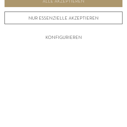
ALLE AKZEPTIEREN
NUR ESSENZIELLE AKZEPTIEREN
KONFIGURIEREN
© 2026
DE
|
EN
|
ZH