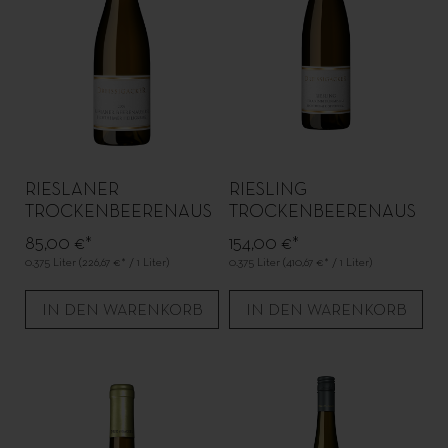
RIESLANER
RIESLING
TROCKENBEERENAUS
TROCKENBEERENAUS
LESE BECHTHEIM
LESE BECHTHEIMER
85,00 €*
154,00 €*
HEILIG-KREUZ
GEYERSBERG
0.375 Liter
(226,67 €* / 1 Liter)
0.375 Liter
(410,67 €* / 1 Liter)
IN DEN WARENKORB
IN DEN WARENKORB