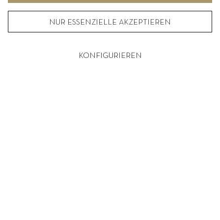
NUR ESSENZIELLE AKZEPTIEREN
KONFIGURIEREN
© 2026
DE
|
EN
|
ZH