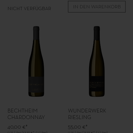
IN DEN WARENKORB
NICHT VERFÜGBAR
BECHTHEIM
WUNDERWERK
CHARDONNAY
RIESLING
ORTSWEIN
40,00 €*
55,00 €*
0.75 Liter
(53,33 €* / 1 Liter)
0.75 Liter
(73,33 €* / 1 Liter)