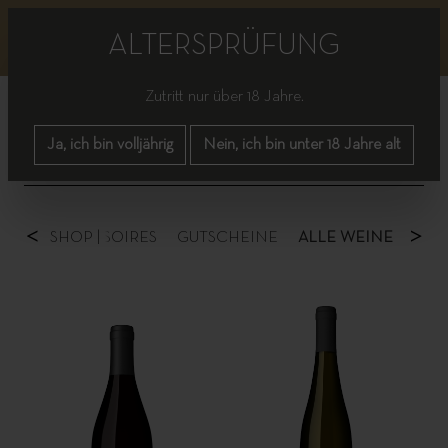
Bitte beachten Sie, dass es bis einschließlich nächster
Woche zu vereinzelten Lieferverzögerungen kommen
ALTERSPRÜFUNG
kann.
Zutritt nur über 18 Jahre.
Ja, ich bin volljährig
Nein, ich bin unter 18 Jahre alt
<
>
FREI
SHOP |
ACCESSOIRES
GUTSCHEINE
ALLE WEINE