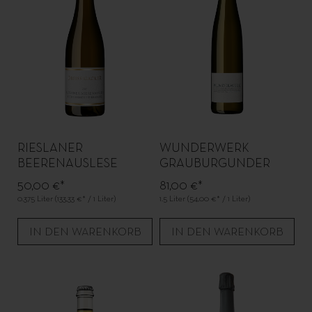
RIESLANER
WUNDERWERK
BEERENAUSLESE
GRAUBURGUNDER
BECHTHEIMER HEILIG-
MAGNUM
50,00 €*
81,00 €*
KREUZ
0.375 Liter
(133,33 €* / 1 Liter)
1.5 Liter
(54,00 €* / 1 Liter)
IN DEN WARENKORB
IN DEN WARENKORB