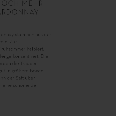
NOCH MEHR
HARDONNAY
rdonnay stammen aus der
ein. Zur
Frühsommer halbiert,
Menge konzentriert. Die
erden die Trauben
gut in größere Boxen
ann der Saft über
r eine schonende