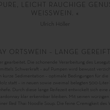
 PURE, LEICHT RAUCHIGE GE
WEISSWEIN. «
Ulrich Höller
 ORTSWEIN – LANGE GEREIFT
 gearbeitet. Die schonende Verarbeitung des Leseguts
o mittels Schwerkraft – auf Pumpen wird bewusst verzich
 kurze Sedimentation – optimale Bedingungen für die 
lz statt – in neuen sowie zweimal belegten 500-Liter-
hefe. Durch diese lange Reifezeit entwickelt sich eine
rdonnay klar erkennbar bleiben. Mit seinen würzigen 
er Red Thai Noodle Soup. Die feine Cremigkeit des We