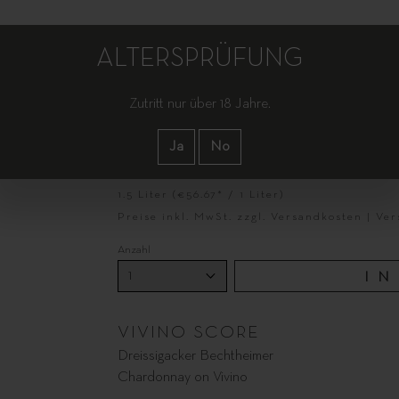
ALTERSPRÜFUNG
Zutritt nur über 18 Jahre.
BECHTHEIM CHARDONNA
Ja
No
€85.00*
1.5 Liter
(€56.67* / 1 Liter)
Preise inkl. MwSt. zzgl. Versandkosten | Ve
Anzahl
I
VIVINO SCORE
Dreissigacker Bechtheimer
Chardonnay on Vivino