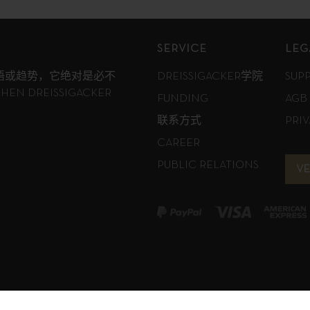
SERVICE
LEG
语或趋势，它绝对是必不
DREISSIGACKER学院
SUP
N DREISSIGACKER
FUNDING
AGB
联系方式
PRI
CAREER
PUBLIC RELATIONS
V