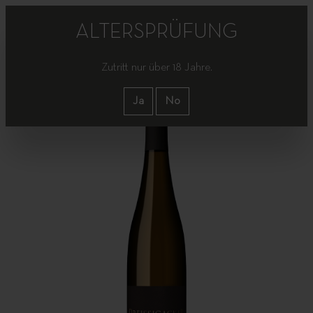
ALTERSPRÜFUNG
Zutritt nur über 18 Jahre.
Shop
|
Dreissigacker Tonneau
Ja
No