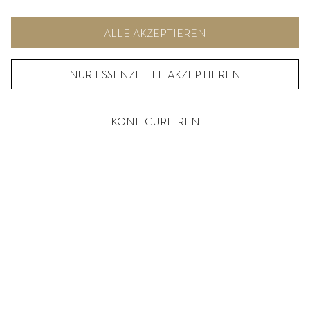
Möglichkeiten zur individuellen Auswahl von Optionen finden Sie
unter KONFIGURIEREN.
ALLE AKZEPTIEREN
NUR ESSENZIELLE AKZEPTIEREN
KONFIGURIEREN
DIE WEINLAGEN – HASENSPRUNG