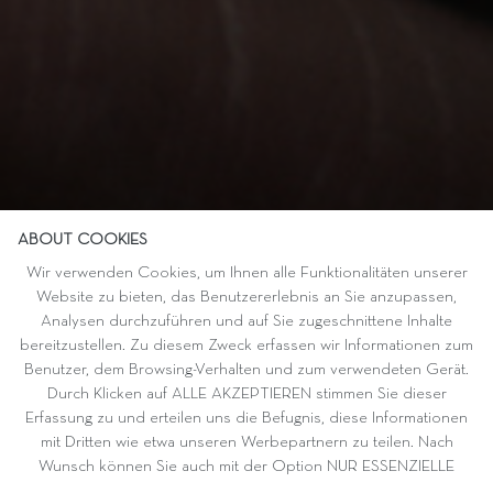
ABOUT COOKIES
Wir verwenden Cookies, um Ihnen alle Funktionalitäten unserer
Website zu bieten, das Benutzererlebnis an Sie anzupassen,
Analysen durchzuführen und auf Sie zugeschnittene Inhalte
bereitzustellen. Zu diesem Zweck erfassen wir Informationen zum
Benutzer, dem Browsing-Verhalten und zum verwendeten Gerät.
Durch Klicken auf ALLE AKZEPTIEREN stimmen Sie dieser
Erfassung zu und erteilen uns die Befugnis, diese Informationen
mit Dritten wie etwa unseren Werbepartnern zu teilen. Nach
Wunsch können Sie auch mit der Option NUR ESSENZIELLE
AKZEPTIEREN fortfahren. Weitere Informationen und