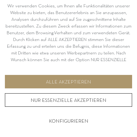
Wir verwenden Cookies, um Ihnen alle Funktionalitäten unserer
Website zu bieten, das Benutzererlebnis an Sie anzupassen,
Analysen durchzuführen und auf Sie zugeschnittene Inhalte
bereitzustellen. Zu diesem Zweck erfassen wir Informationen zum
Benutzer, dem Browsing-Verhalten und zum verwendeten Gerät.
Durch Klicken auf ALLE AKZEPTIEREN stimmen Sie dieser
Erfassung zu und erteilen uns die Befugnis, diese Informationen
mit Dritten wie etwa unseren Werbepartnern zu teilen. Nach
Wunsch können Sie auch mit der Option NUR ESSENZIELLE
AKZEPTIEREN fortfahren. Weitere Informationen und
Möglichkeiten zur individuellen Auswahl von Optionen finden Sie
WHAT TO
unter KONFIGURIEREN.
ALLE AKZEPTIEREN
EXPECT
NUR ESSENZIELLE AKZEPTIEREN
KONFIGURIEREN